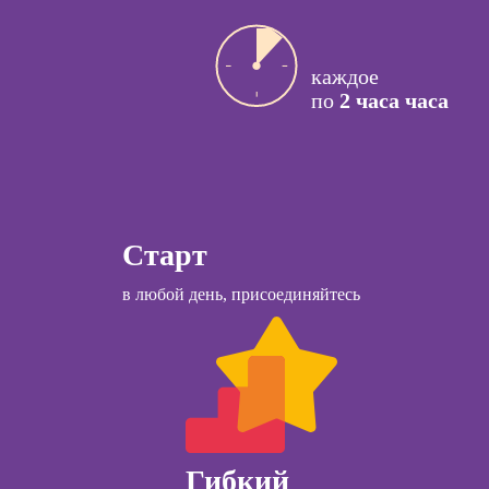
ссия КПТ-
рестораном
ог
ссия НЛП-
каждое
лист
по
2 часа часа
Курсы
Курсы менеджера
Wildberries
ы
Курсы менеджера
коучинга
Ozon
Старт
психологии
Курсы управления
ачинающих
в любой день, присоединяйтесь
отделом продаж
психологии
Курсы диспетчера-
ений
логиста
ны и
ны
Курсы продаж для
начинающих
детской
огии для
Курсы техник
лей
Гибкий
продаж