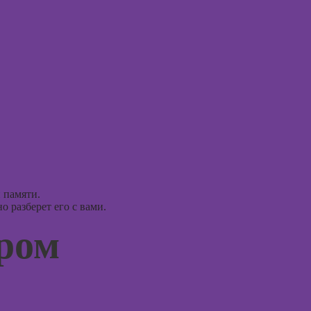
Блендера
и псих
(Blender 3D)
Курсы 
Курсы
тревог
рисования в
паниче
Photoshop
атакам
Курсы создания
Курсы
2Д-персонажей
когнит
в Adobe
поведе
Photoshop
терапи
Курсы ArchiCad
Курсы 
для дизайнеров
рисова
интерьера
 памяти.
 разберет его с вами.
Курсы
Практикум:
профа
интерьерные
ером
коллажи в
Курсы 
Adobe
ориент
Photoshop
терапи
Курсы
Курсы
подготовки