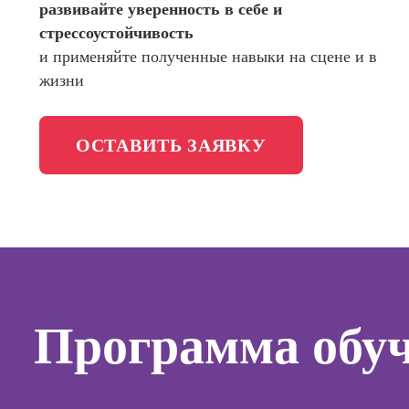
маркети
развивайте уверенность в себе и
Фотошкола
социал
стрессоустойчивость
сетях (
и применяйте полученные навыки на сцене и в
менедж
Школа медиа
жизни
Профес
Школа рисования
Специал
таргети
ОСТАВИТЬ ЗАЯВКУ
Онлайн-обучение
Курсы
Курсы
копирай
Курсы п
создан
Программа обу
контент
Курсы п
поисков
оптими