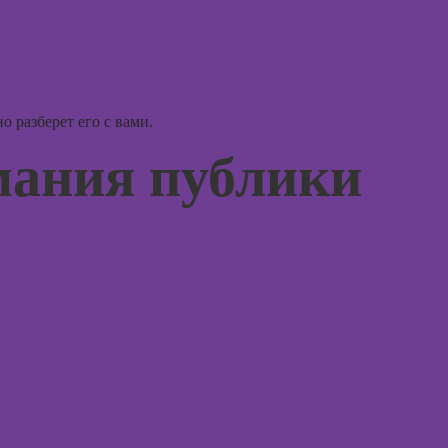
Курсы
Курсы 
анимации
консул
Курсы 3D-
Курсы
моделирования
эмоцио
интелл
Курсы 3D-
 разберет его с вами.
визуализации
Курсы
мания публики
эриксо
Курсы 3DS MAX
гипноз
для дизайнеров
интерьера
Курсы
метафо
Курсы по
ассоци
монтажу в After
карт
Effects
Курсы 
Курсы дизайна
интерфейсов
Курсы 
терапи
Курсы Autodesk
психол
AutoCAD
Курсы 
Курсы
нейроп