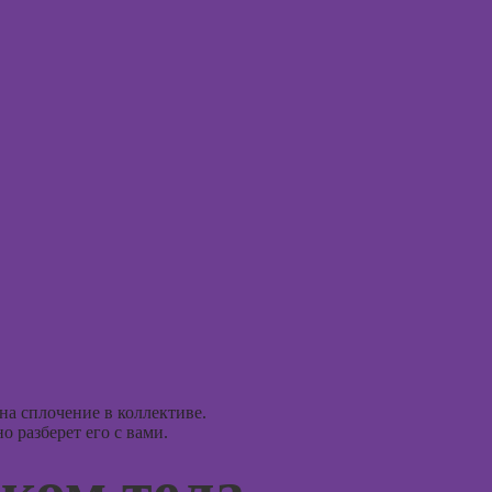
Практи
оздания
курс Н
Курсы
аций в
int
Курсы 
Курсы ИИ-
людьм
дизайна:
нейросети для
Курсы
работы и
практи
творчества
психол
совре
Курсы веб-
подхо
дизайна для
начинающих
Курсы
психол
Курсы
консул
Photoshop
Курсы Adobe
Illustrator
Курс
(Иллюстратор),
а сплочение в коллективе.
 разберет его с вами.
векторная
Курсы
графика
практи