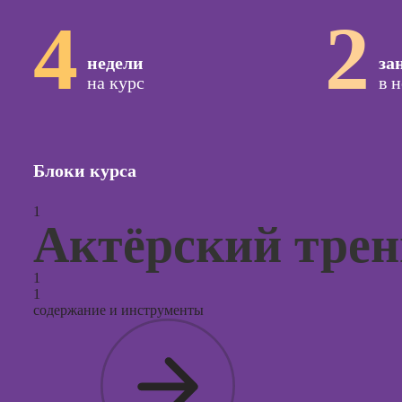
сайтов (
4
2
продви
сайтов)
недели
за
Курсы с
на курс
в 
и прод
сайтов н
Курсы
контекс
Блоки курса
реклам
Курсы
1
Актёрский трен
продви
социал
сетях
1
1
Курсы
содержание и инструменты
таргети
реклам
Курсы
продюс
проекто