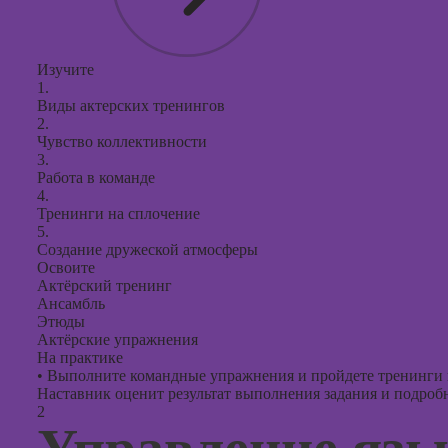
Курсы с
презент
Изучите
PowerPo
1.
Виды актерских тренингов
2.
Чувство коллективности
3.
Работа в команде
4.
Тренинги на сплочение
5.
Создание дружеской атмосферы
Освоите
Актёрский тренинг
Ансамбль
Этюды
Актёрские упражнения
На практике
•
Выполните командные упражнения и пройдете тренинги н
Наставник оценит результат выполнения задания и подробно
2