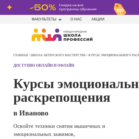
ФАКУЛЬТЕТЫ
О НАС
АКЦИИ
Профе
Школа маркетинга и рекламы
Профес
ГЛАВНАЯ /
ШКОЛА АКТЕРСКОГО МАСТЕРСТВА /
КУРСЫ ЭМОЦИОНАЛЬНОГО РАС
Школа дизайна
Специал
ДОСТУПНО ОНЛАЙН И ОФЛАЙН
поисков
Школа нейросетей и
оптими
Курсы эмоциональн
сайтов (
программирования
продви
раскрепощения
сайтов)
Школа психологии
Профес
Интерне
в Иваново
Школа актерского мастерства
маркето
Освойте техники снятия мышечных и
Профес
Школа бизнеса и управления
эмоциональных зажимов,
Менедж