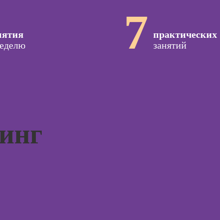
Профе
seo-
Профессия
7
психол
жение
Коммерческий
диджитал-
Профе
нятия
иллюстратор
практических
специа
оздания
неделю
занятий
вижения
Профессия
а Tilda
Специалист по
подготовке
Курс
недвижимости к
тной
продаже
ы
Курсы 
(хоумстейджер)
Курсы 
Профессия 3Д-
инг
жения в
для н
художник по
ьных
созданию игр
Курсы 
отнош
Профессия 2D-
мужчи
Художник
рованной
женщи
ы
Профессия
Курсы 
Дизайнер
психол
интерьера
ирования
родите
в