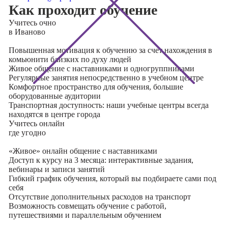
Как проходит обучение
Учитесь
очно
в Иваново
Повышенная мотивация к обучению за счет нахождения в
комьюнити близких по духу людей
Живое общение с наставниками и одногруппниками
Регулярные занятия непосредственно в учебном центре
Комфортное пространство для обучения, большие
оборудованные аудитории
Транспортная доступность: наши учебные центры всегда
находятся в центре города
Учитесь
онлайн
где угодно
«Живое» онлайн общение с наставниками
Доступ к курсу на 3 месяца: интерактивные задания,
вебинары и записи занятий
Гибкий график обучения, который вы подбираете сами под
себя
Отсутствие дополнительных расходов на транспорт
Возможность совмещать обучение с работой,
путешествиями и параллельным обучением