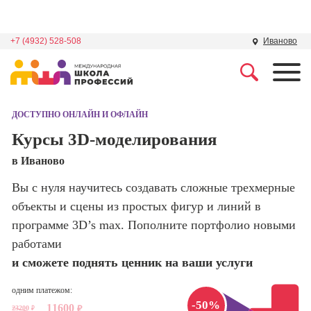
+7 (4932) 528-508
Иваново
Профессии
Школа маркетинга и
рекламы
ДОСТУПНО ОНЛАЙН И ОФЛАЙН
Профессия
Специалист по
Курсы 3D-моделирования
Школа дизайна
поисковой
в Иваново
оптимизации
сайтов (seo-
Школа нейросетей и
Вы с нуля научитесь создавать сложные трехмерные
продвижение
программирования
сайтов)
объекты и сцены из простых фигур и линий в
программе 3D’s max. Пополните портфолио новыми
Школа психологии
Профессия
работами
Интернет-
маркетолог
и сможете поднять ценник на ваши услуги
Школа актерского
мастерства
Профессия
одним платежом:
Менеджер по
-50%
11600
маркетингу в
23200
₽
₽