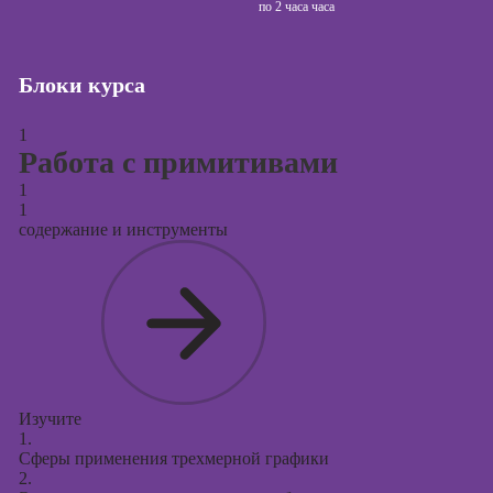
сайтов (seo-
по
2 часа часа
продвижение
сайтов)
Блоки курса
Курсы создания
и продвижения
сайтов на Tilda
1
Работа с примитивами
Курсы
1
контекстной
1
рекламы
содержание и инструменты
Курсы
продвижения в
социальных
сетях
Курсы
таргетированной
рекламы
Изучите
1.
Курсы
Сферы применения трехмерной графики
продюсирования
2.
проектов