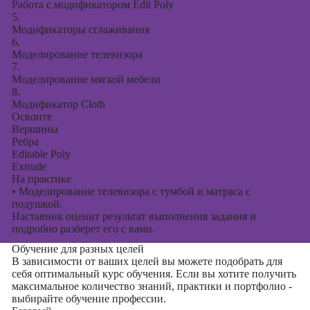
Работа с модификатором Edit Poly
5.
Модификаторы сглаживания
6.
Моделирование телевизора
7.
Моделирование мягкой мебели
8.
Модификатор Cloth
Освоите
Вершины
Ребра
Editable Poly
Extrude
На практике
•
Моделирование телевизора с тумбой и матраса с
подушкой.
Наставник оценит результат выполнения задания и
подробно разберет его с вами.
Обучение для разных целей
В зависимости от ваших целей вы можете подобрать для
себя оптимальный курс обучения. Если вы хотите получить
максимальное количество знаний, практики и портфолио -
выбирайте обучение профессии.