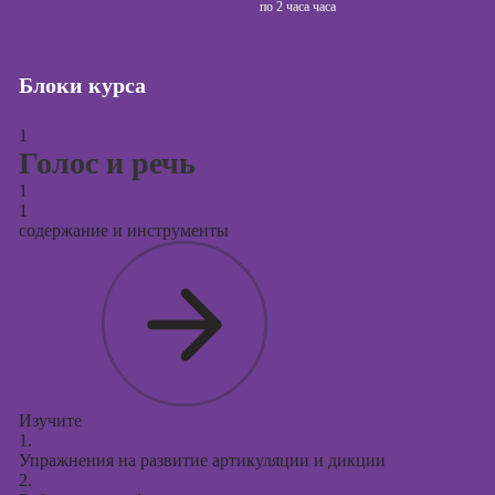
сайтов (seo-
по
2 часа часа
продвижение
сайтов)
Блоки курса
Курсы создания
и продвижения
сайтов на Tilda
1
Голос и речь
Курсы
1
контекстной
1
рекламы
содержание и инструменты
Курсы
продвижения в
социальных
сетях
Курсы
таргетированной
рекламы
Изучите
1.
Курсы
Упражнения на развитие артикуляции и дикции
продюсирования
2.
проектов