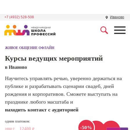
+7 (4932) 528-508
Иваново
Профессии
Школа маркетинга и
рекламы
ЖИВОЕ ОБЩЕНИЕ ОФЛАЙН
Профессия
Специалист по
Курсы ведущих мероприятий
Школа дизайна
поисковой
в Иваново
оптимизации
сайтов (seo-
Школа нейросетей и
Научитесь управлять речью, уверенно держаться на
продвижение
программирования
сайтов)
публике и разрабатывать сценарии свадеб, дней
рождения и корпоративов. Сможете выступать на
Школа психологии
Профессия
празднике любого масштаба и
Интернет-
маркетолог
находить контакт с аудиторией
Школа актерского
мастерства
Профессия
одним платежом:
Менеджер по
-50%
12400
маркетингу в
24900
₽
₽