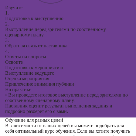
Изучите
1.
Подготовка к выступлению
2.
Выступление перед зрителями по собственному
сценарному плану
3.
Обратная связь от наставника
4.
Ответы на вопросы
Освоите
Подготовка к мероприятию
Выступление ведущего
Оценка мероприятия
Привлечение внимания публики
На практике
•
Вы проведете итоговое выступление перед зрителями по
собственному сценарному плану.
Наставник оценит результат выполнения задания и
подробно разберет его с вами.
Обучение для разных целей
В зависимости от ваших целей вы можете подобрать для
себя оптимальный курс обучения. Если вы хотите получить