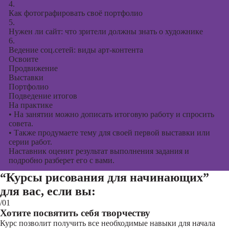
4.
Как фотографировать своё портфолио
5.
Нужен ли сайт: что зрители должны знать о художнике
6.
Ведение соц.сетей: виды арт-контента
Освоите
Продвижение
Выставки
Портфолио
Подведение итогов
На практике
•
На занятии можно дописать итоговую работу и спросить
совета.
•
Также продумаете тему для своей первой выставки или
серии работ.
Наставник оценит результат выполнения задания и
подробно разберет его с вами.
“Курсы рисования для начинающих”
для вас, если вы:
/01
Хотите посвятить себя творчеству
Курс позволит получить все необходимые навыки для начала