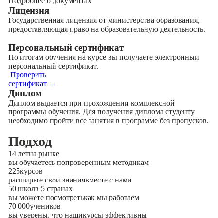
Подробнее о документах
Лицензия
Государственная лицензия от министерства образования,
предоставляющая право на образовательную деятельность.
Персональный сертификат
По итогам обучения на курсе вы получаете электронный
персональный сертификат.
Проверить
сертификат →
Диплом
Диплом выдается при прохождении комплексной
программы обучения. Для получения диплома студенту
необходимо пройти все занятия в программе без пропусков.
Подход
14 лет
на рынке
вы обучаетесь по
проверенным методикам
225
курсов
расширьте свои знания
вместе с нами
50 школ
в 5 странах
вы можете посмотреть
как мы работаем
70 000
учеников
вы уверены, что наши
курсы эффективны