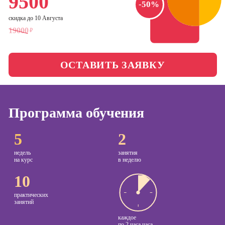
9500
Школа бизнеса и
-50%
социальных
управления
скидка до 10 Августа
сетях (SMM-
менеджер)
19000
₽
Фотошкола
Профессия
Специалист по
ОСТАВИТЬ ЗАЯВКУ
Школа медиа
таргетингу
Школа рисования
Курсы
Программа обучения
Курсы
Онлайн-обучение
5
2
копирайтинга
недель
занятия
Курсы по
на курс
в неделю
созданию
10
контента
Курсы по
практических
занятий
поисковой
оптимизации
каждое
по
2 часа часа