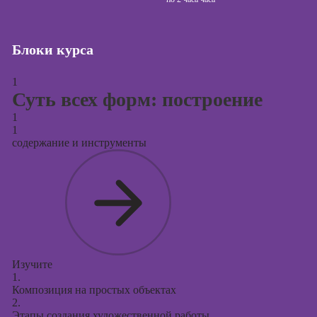
сайтов (seo-
продвижение
сайтов)
Блоки курса
Курсы создания
и продвижения
1
сайтов на Tilda
Суть всех форм: построение
Курсы
1
контекстной
1
рекламы
содержание и инструменты
Курсы
продвижения в
социальных
сетях
Курсы
таргетированной
рекламы
Изучите
1.
Курсы
Композиция на простых объектах
продюсирования
2.
проектов
Этапы создания художественной работы