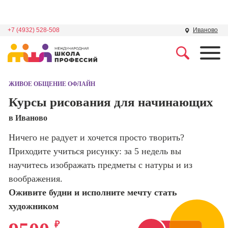
+7 (4932) 528-508
Иваново
Профессии
Школа маркетинга и
рекламы
ЖИВОЕ ОБЩЕНИЕ ОФЛАЙН
Профессия
Специалист по
Курсы рисования для начинающих
Школа дизайна
поисковой
в Иваново
оптимизации
сайтов (seo-
Школа нейросетей и
Ничего не радует и хочется просто творить?
продвижение
программирования
сайтов)
Приходите учиться рисунку: за 5 недель вы
научитесь изображать предметы с натуры и из
Школа психологии
Профессия
воображения.
Интернет-
маркетолог
Оживите будни и исполните мечту стать
Школа актерского
мастерства
художником
Профессия
Менеджер по
₽
маркетингу в