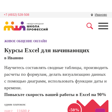
+7 (4932) 528-508
Иваново
Профессии
Школа маркетинга и
рекламы
ЖИВОЕ ОБЩЕНИЕ ОНЛАЙН
Профессия
Специалист по
Курсы Excel для начинающих
Школа дизайна
поисковой
в Иваново
оптимизации
сайтов (seo-
Школа нейросетей и
Научитесь составлять сводные таблицы, производить
продвижение
программирования
сайтов)
расчеты по формулам, делать визуализацию данных
с помощью диаграмм, использовать функции даты и
Школа психологии
Профессия
времени.
Интернет-
маркетолог
Повысьте скорость вашей работы в Excel на 90%
Школа актерского
мастерства
Профессия
одним платежом:
Менеджер по
-50%
11600
маркетингу в
23200
₽
₽