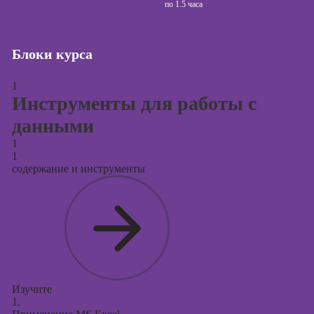
сайтов (seo-
по
1.5 часа
продвижение
сайтов)
Блоки курса
Курсы создания
и продвижения
сайтов на Tilda
1
Инструменты для работы с
Курсы
данными
контекстной
рекламы
1
1
Курсы
содержание и инструменты
продвижения в
социальных
сетях
Курсы
таргетированной
рекламы
Курсы
Изучите
продюсирования
1.
проектов