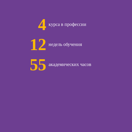
ческий
Курсы продаж для
ЛП
начинающих
4
общения с
Курсы техник
курса в профессии
и
продаж
12
Курсы по
ческой
недель обучения
открытию бизнеса
огии:
с нуля
менные
55
ды
Курсы трейдинга
академических часов
для начинающих
огического
Курсы по
ьтирования
заработку на Ozon
и Wildberries для
предпринимателей
ы
Курсы риелтора
Курсы менеджера
по работе с Авито
ческой