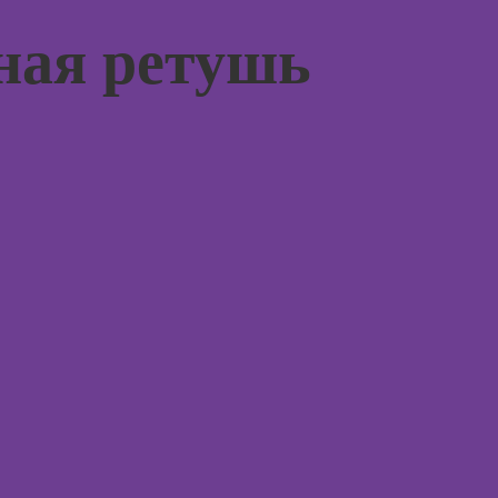
психос
недвижимости к
ная ретушь
продаже
(хоумстейджинг)
Курсы по
заработку на
перепродаже
квартир
(флиппинг)