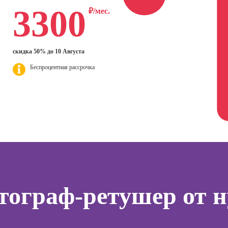
нгу в
3300
Профессия
эффек
₽/мес.
ьных
Курсы HTML и CSS
Флорист-
комму
SMM-
для начинающих
дизайнер
ер)
Профе
Курсы Excel:
Профессия 3Д-
Психол
сия
скидка 50% до 10 Августа
продвинутый
визуализатор
ист по
уровень
интерьера
Профе
Беспроцентная рассрочка
нгу
Корпо
Курсы Power BI
Профессия
психол
Дизайнер
Курсы системного
анимационной
Профе
администратора
графики
Семей
(Моушн-
психол
Курсы ИИ-
дизайнер)
программирования
тинга
Профе
(вайб-кодинг)
Профессия
Игропр
о
Ландшафтный
Курсы нейросетей
ию
Профес
дизайнер
для офиса
а
терапе
тограф-ретушер от н
Профессия
о
Профе
Дизайнер
ой
Детски
сайтов на Tilda
зации