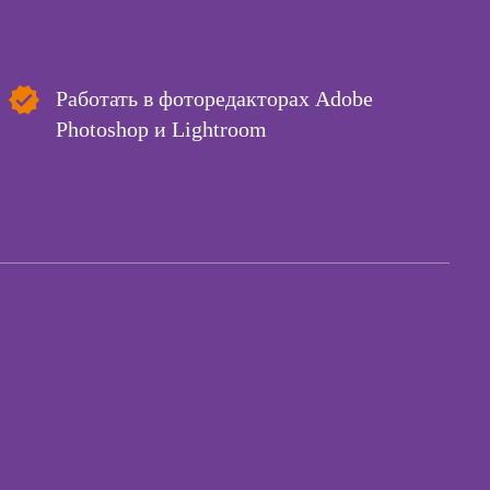
ссия КПТ-
ог
Курсы
управляющего
ссия НЛП-
рестораном
лист
Работать в фоторедакторах Adobe
Курсы менеджера
Photoshop и Lightroom
Wildberries
ы
коучинга
Курсы
психологии
Курсы менеджера
ачинающих
Ozon
психологии
Курсы управления
ений
отделом продаж
ны и
ны
Курсы диспетчера-
логиста
детской
огии для
Курсы торговли
лей
криптовалютой