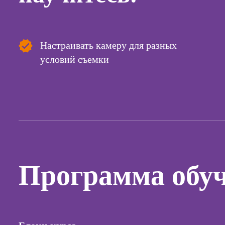
сайтов (
продви
сайтов)
Курсы с
Настраивать камеру для разных
и прод
условий съемки
сайтов н
Курсы
контекс
реклам
Курсы
продви
социал
сетях
Программа обу
Курсы
таргети
реклам
Курсы
продюс
проекто