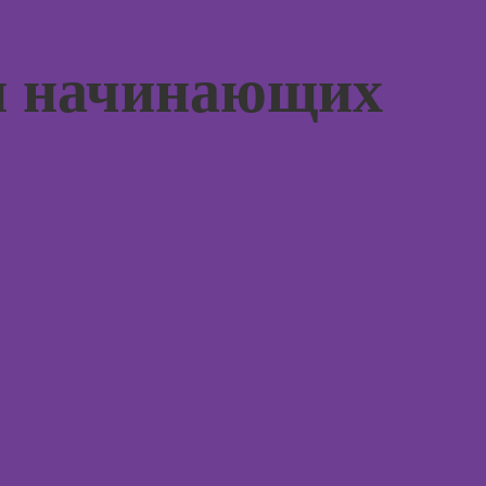
Практи
оздания
курс Н
Курсы
аций в
я начинающих
int
Курсы 
Курсы ИИ-
людьм
дизайна:
нейросети для
Курсы
работы и
практи
творчества
психол
совре
Курсы веб-
подхо
дизайна для
начинающих
Курсы
психол
Курсы
консул
Photoshop
Курсы Adobe
Illustrator
Курс
(Иллюстратор),
векторная
Курсы
графика
практи