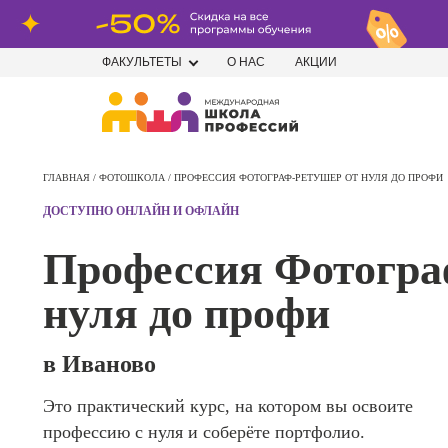
ФАКУЛЬТЕТЫ
О НАС
АКЦИИ
Профе
Школа маркетинга и рекламы
Профес
ГЛАВНАЯ /
ФОТОШКОЛА /
ПРОФЕССИЯ ФОТОГРАФ-РЕТУШЕР ОТ НУЛЯ ДО ПРОФИ
Школа дизайна
Специал
ДОСТУПНО ОНЛАЙН И ОФЛАЙН
поисков
Школа нейросетей и
оптими
Профессия Фотогра
сайтов (
программирования
продви
нуля до профи
сайтов)
Школа психологии
Профес
Интерне
в Иваново
Школа актерского мастерства
маркето
Это практический курс, на котором вы освоите
Профес
Школа бизнеса и управления
профессию с нуля и соберёте портфолио.
Менедж