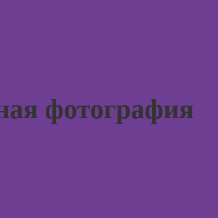
психод
Курсы
графического
Курсы
дизайна
игроте
психол
игр
Курсы
Курсы 
психол
Курсы
менед
флористики для
персон
ная фотография
начинающих
Курсы
Курсы
продв
коммерческой
психол
флористики
Курсы
Курсы
диагно
ландшафтного
погран
дизайна
расстр
Курсы дизайна
Курсы 
интерьера
психол