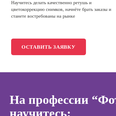
маркети
Научитесь делать качественно ретушь и
Фотошкола
социал
цветокоррекцию снимков, начнёте брать заказы и
сетях (
станете востребованы на рынке
менедж
Школа медиа
Профес
Школа рисования
Специал
таргети
ОСТАВИТЬ ЗАЯВКУ
Онлайн-обучение
Курсы
Курсы
копирай
Курсы п
создан
контент
На профессии “Фо
Курсы п
поисков
научитесь:
оптими