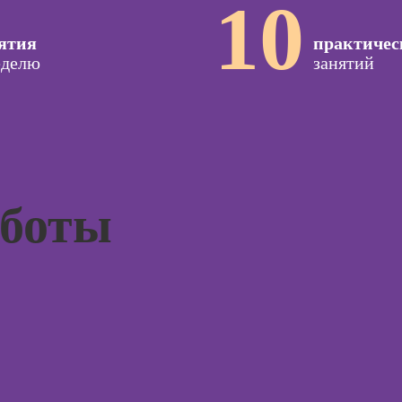
10
Профе
seo-
Профессия
психол
жение
Коммерческий
ятия
практичес
диджитал-
Профе
еделю
иллюстратор
занятий
специа
оздания
вижения
Профессия
а Tilda
Специалист по
подготовке
Курс
недвижимости к
тной
продаже
ы
Курсы 
(хоумстейджер)
аботы
Курсы 
Профессия 3Д-
жения в
для н
художник по
ьных
созданию игр
Курсы 
отнош
Профессия 2D-
мужчи
Художник
рованной
женщи
ы
Профессия
Курсы 
Дизайнер
психол
интерьера
ирования
родите
в