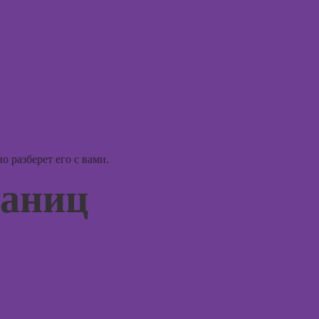
психос
недвижимости к
продаже
(хоумстейджинг)
Курсы по
заработку на
перепродаже
квартир
(флиппинг)
 разберет его с вами.
раниц