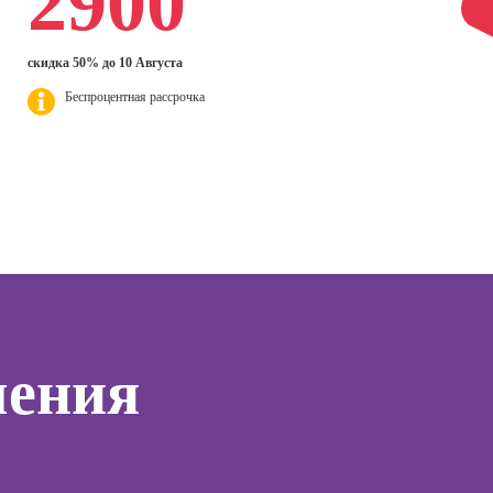
2900
нгу в
Профессия
эффек
ьных
Курсы HTML и CSS
Флорист-
комму
SMM-
для начинающих
дизайнер
скидка 50% до 10 Августа
ер)
Профе
Курсы Excel:
Беспроцентная рассрочка
Профессия 3Д-
Психол
сия
продвинутый
визуализатор
ист по
уровень
интерьера
Профе
нгу
Корпо
Курсы Power BI
Профессия
психол
Дизайнер
Курсы системного
анимационной
Профе
администратора
графики
Семей
(Моушн-
психол
Курсы ИИ-
дизайнер)
программирования
тинга
Профе
(вайб-кодинг)
Профессия
Игропр
о
Ландшафтный
Курсы нейросетей
чения
ию
Профес
дизайнер
для офиса
а
терапе
Профессия
о
Профе
Дизайнер
ой
Детски
сайтов на Tilda
зации