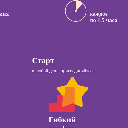
ссия КПТ-
ог
Курсы
ких
каждое
управляющего
ссия НЛП-
по
1.5 часа
рестораном
лист
Курсы менеджера
Wildberries
ы
коучинга
Старт
Курсы
психологии
в любой день, присоединяйтесь
Курсы менеджера
ачинающих
Ozon
психологии
Курсы управления
ений
отделом продаж
ны и
ны
Курсы диспетчера-
логиста
детской
огии для
Гибкий
Курсы торговли
лей
криптовалютой