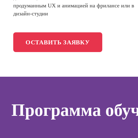
маркети
Фотошкола
продуманным UX и анимацией на фрилансе или в
социал
дизайн-студии
сетях (
менедж
Школа медиа
Профес
Школа рисования
Специал
ОСТАВИТЬ ЗАЯВКУ
таргети
Онлайн-обучение
Курсы
Курсы
копирай
Курсы п
Программа обу
создан
контент
Курсы п
поисков
оптими