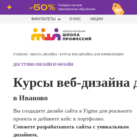
ФАКУЛЬТЕТЫ
О НАС
АКЦИИ
Профе
Школа маркетинга и рекламы
Профес
ГЛАВНАЯ /
ШКОЛА ДИЗАЙНА /
КУРСЫ ВЕБ-ДИЗАЙНА ДЛЯ НАЧИНАЮЩИХ
Школа дизайна
Специал
ДОСТУПНО ОНЛАЙН И ОФЛАЙН
поисков
Школа нейросетей и
оптими
Курсы веб-дизайна
сайтов (
программирования
продви
сайтов)
Школа психологии
в Иваново
Профес
Интерне
Вы создадите дизайн сайта в Figma для реального
Школа актерского мастерства
маркето
проекта и добавите кейс в портфолио.
Профес
Школа бизнеса и управления
Сможете разрабатывать сайты с уникальным
Менедж
дизайном,