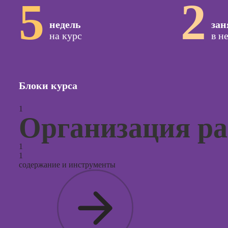
5
2
сайтов (
продви
недель
зан
сайтов)
на курс
в н
Курсы с
и прод
сайтов н
Курсы
Блоки курса
контекс
реклам
1
Организация р
Курсы
продви
социал
1
сетях
1
содержание и инструменты
Курсы
таргети
реклам
Курсы
продюс
проекто