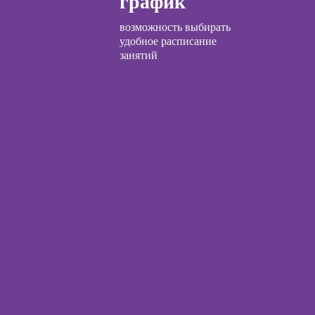
график
ческий
Курсы продаж для
ЛП
возможность выбирать
начинающих
удобное расписание
общения с
занятий
Курсы техник
и
продаж
Курсы по
ческой
открытию бизнеса
огии:
с нуля
менные
ды
Курсы трейдинга
для начинающих
огического
Курсы по
ьтирования
заработку на Ozon
и Wildberries для
предпринимателей
ы
Курсы риелтора
Курсы менеджера
по работе с Авито
ческой