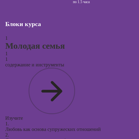
сайтов (seo-
по
1.5 часа
продвижение
сайтов)
Блоки курса
Курсы создания
и продвижения
сайтов на Tilda
1
Молодая семья
Курсы
1
контекстной
1
рекламы
содержание и инструменты
Курсы
продвижения в
социальных
сетях
Курсы
таргетированной
рекламы
Изучите
1.
Курсы
Любовь как основа супружеских отношений
продюсирования
2.
проектов