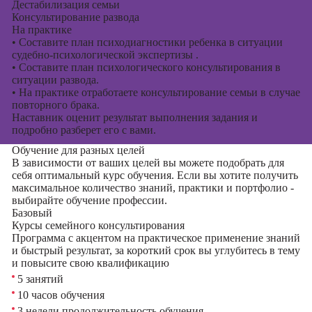
Дестабилизация семьи
Консультирование развода
На практике
•
Составите план психодиагностики ребенка в ситуации
судебно-психологической экспертизы .
•
Составите план психологического консультирования в
ситуации развода.
•
На практике отработаете консультирование семьи в случае
повторного брака.
Наставник оценит результат выполнения задания и
подробно разберет его с вами.
Обучение для разных целей
В зависимости от ваших целей вы можете подобрать для
себя оптимальный курс обучения. Если вы хотите получить
максимальное количество знаний, практики и портфолио -
выбирайте обучение профессии.
Базовый
Курсы семейного консультирования
Программа с акцентом на практическое применение знаний
и быстрый результат, за короткий срок вы углубитесь в тему
и повысите свою квалификацию
5 занятий
10 часов обучения
3 недели продолжительность обучения