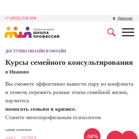
+7 (4932) 528-508
Иваново
Профессии
Школа маркетинга и
рекламы
ДОСТУПНО ОНЛАЙН И ОФЛАЙН
Профессия
Специалист по
Курсы семейного консультирования
Школа дизайна
поисковой
в Иваново
оптимизации
сайтов (seo-
Школа нейросетей и
Вы сможете эффективно вывести пару из конфликта
продвижение
программирования
сайтов)
и помочь пережить разные этапы семейной жизни,
научитесь
Школа психологии
Профессия
помогать семьям в кризисе.
Интернет-
маркетолог
Станете многопрофильным психологом
Школа актерского
мастерства
Профессия
одним платежом:
Менеджер по
-50%
10700
маркетингу в
21500
₽
₽