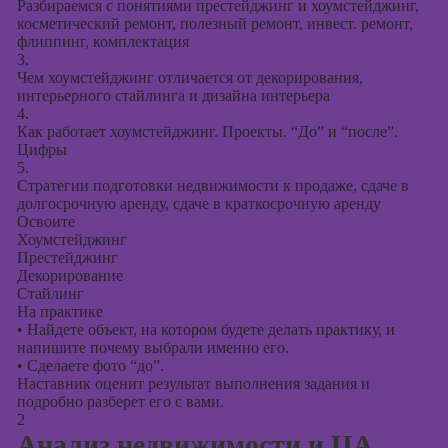
Разбираемся с понятиями престейджинг и хоумстейджинг,
косметический ремонт, полезный ремонт, инвест. ремонт,
Курсы создания
флиппинг, комплектация
презентаций в
3.
PowerPoint
Чем хоумстейджинг отличается от декорирования,
интерьерного стайлинга и дизайна интерьера
4.
Как работает хоумстейджинг. Проекты. “До” и “после”.
Цифры
5.
Стратегии подготовки недвижимости к продаже, сдаче в
долгосрочную аренду, сдаче в краткосрочную аренду
Освоите
Хоумстейджинг
Престейджинг
Декорирование
Стайлинг
На практике
•
Найдете объект, на котором будете делать практику, и
напишите почему выбрали именно его.
•
Сделаете фото “до”.
Наставник оценит результат выполнения задания и
подробно разберет его с вами.
2
Анализ недвижимости и ЦА