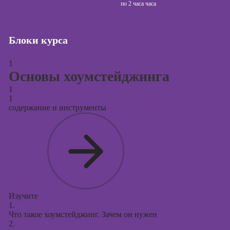
сайтов (seo-
по
2 часа часа
продвижение
сайтов)
Блоки курса
Курсы создания
и продвижения
сайтов на Tilda
1
Основы хоумстейджинга
Курсы
контекстной
1
1
рекламы
содержание и инструменты
Курсы
продвижения в
социальных
сетях
Курсы
таргетированной
рекламы
Изучите
1.
Курсы
Что такое хоумстейджинг. Зачем он нужен
продюсирования
2.
проектов