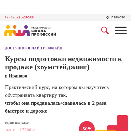
+7 (4932) 528-508
Иваново
Профессии
Школа маркетинга и
рекламы
ДОСТУПНО ОНЛАЙН И ОФЛАЙН
Профессия
Специалист по
Курсы подготовки недвижимости к
Школа дизайна
поисковой
продаже (хоумстейджинг)
оптимизации
сайтов (seo-
Школа нейросетей и
в Иваново
продвижение
программирования
сайтов)
Практический курс, на котором вы научитесь
обустраивать квартиру так,
Школа психологии
Профессия
Интернет-
чтобы она продавалась/сдавалась в 2 раза
маркетолог
быстрее и дороже
Школа актерского
мастерства
Профессия
одним платежом:
Менеджер по
-50%
17200
маркетингу в
34500
₽
₽