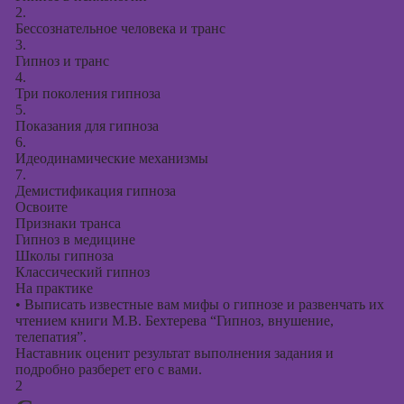
2.
Курсы создания
Бессознательное человека и транс
презентаций в
3.
Гипноз и транс
PowerPoint
4.
Три поколения гипноза
5.
Показания для гипноза
6.
Идеодинамические механизмы
7.
Демистификация гипноза
Освоите
Признаки транса
Гипноз в медицине
Школы гипноза
Классический гипноз
На практике
•
Выписать известные вам мифы о гипнозе и развенчать их
чтением книги М.В. Бехтерева “Гипноз, внушение,
телепатия”.
Наставник оценит результат выполнения задания и
подробно разберет его с вами.
2