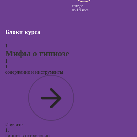
сайтов (seo-
каждое
продвижение
по
1.5 часа
сайтов)
Курсы создания
и продвижения
Блоки курса
сайтов на Tilda
1
Курсы
Мифы о гипнозе
контекстной
рекламы
1
1
Курсы
содержание и инструменты
продвижения в
социальных
сетях
Курсы
таргетированной
рекламы
Курсы
Изучите
продюсирования
1.
проектов
Гипноз в психологии