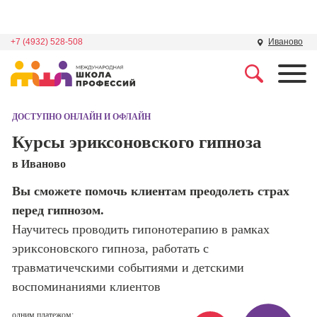
+7 (4932) 528-508
Иваново
Профессии
Школа маркетинга и
рекламы
ДОСТУПНО ОНЛАЙН И ОФЛАЙН
Профессия
Специалист по
Курсы эриксоновского гипноза
Школа дизайна
поисковой
в Иваново
оптимизации
сайтов (seo-
Школа нейросетей и
Вы сможете помочь клиентам преодолеть страх
продвижение
программирования
сайтов)
перед гипнозом.
Научитесь проводить гипонотерапию в рамках
Школа психологии
Профессия
эриксоновского гипноза, работать с
Интернет-
маркетолог
травматичечскими событиями и детскими
Школа актерского
мастерства
воспоминаниями клиентов
Профессия
Менеджер по
маркетингу в
одним платежом: