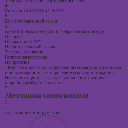
Техника «Открытие вертикального канала»
4.
Состояния COACH и CRASH
5.
Шаги генеративной сессии
6.
Архетипические энергии в генеративном подходе
Освоите
Генеративное “Я”
Нейромускульный зажим
Телесное смешение
Возрастная регрессия
На практике
•
Изучите видеозаписи проведения генеративного гипноза
и по возможности сами проведете сеанс гипнотерапии.
Наставник оценит результат выполнения задания и
подробно разберет его с вами.
7
Методики самогипноза
7
7
содержание и инструменты