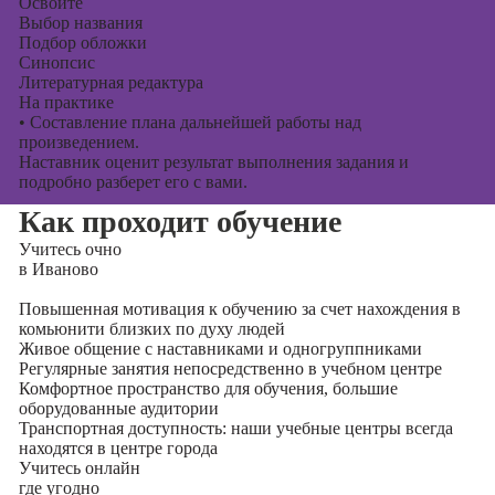
Освоите
Выбор названия
Подбор обложки
Синопсис
Литературная редактура
На практике
•
Составление плана дальнейшей работы над
произведением.
Наставник оценит результат выполнения задания и
подробно разберет его с вами.
Как проходит обучение
Учитесь
очно
в Иваново
Повышенная мотивация к обучению за счет нахождения в
комьюнити близких по духу людей
Живое общение с наставниками и одногруппниками
Регулярные занятия непосредственно в учебном центре
Комфортное пространство для обучения, большие
оборудованные аудитории
Транспортная доступность: наши учебные центры всегда
находятся в центре города
Учитесь
онлайн
где угодно