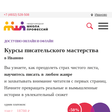
+7 (4932) 528-508
Иваново
Профессии
Школа маркетинга и
рекламы
ДОСТУПНО ОНЛАЙН И ОФЛАЙН
Профессия
Специалист по
Курсы писательского мастерства
Школа дизайна
поисковой
в Иваново
оптимизации
сайтов (seo-
Школа нейросетей и
Вы узнаете, как преодолеть страх чистого листа,
продвижение
программирования
сайтов)
научитесь писать в любом жанре
и захватывать внимание читателя с первых страниц.
Школа психологии
Профессия
Начните превращать реальные и вымышленные
Интернет-
маркетолог
истории в увлекательный сюжет
Школа актерского
мастерства
Профессия
одним платежом:
Менеджер по
-50%
18700
маркетингу в
37400
₽
₽