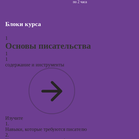
сайтов (seo-
по
2 часа
продвижение
сайтов)
Блоки курса
Курсы создания
и продвижения
сайтов на Tilda
1
Основы писательства
Курсы
1
контекстной
1
рекламы
содержание и инструменты
Курсы
продвижения в
социальных
сетях
Курсы
таргетированной
рекламы
Изучите
1.
Курсы
Навыки, которые требуются писателю
продюсирования
2.
проектов