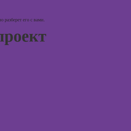
психод
Курсы
графического
Курсы
дизайна
игроте
 разберет его с вами.
психол
игр
проект
Курсы
Курсы 
психол
Курсы
менед
флористики для
персон
начинающих
Курсы
Курсы
продв
коммерческой
психол
флористики
Курсы
Курсы
диагно
ландшафтного
погран
дизайна
расстр
Курсы дизайна
Курсы 
интерьера
психол