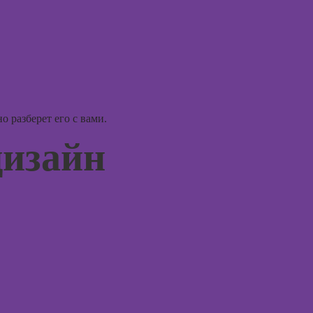
психос
недвижимости к
продаже
(хоумстейджинг)
Курсы по
заработку на
перепродаже
квартир
 разберет его с вами.
(флиппинг)
дизайн