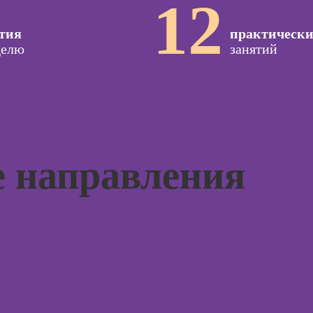
12
Профе
seo-
Профессия
психол
жение
Коммерческий
тия
практическ
диджитал-
Профе
делю
иллюстратор
занятий
специа
оздания
вижения
Профессия
а Tilda
Специалист по
подготовке
Курс
недвижимости к
тной
продаже
ы
Курсы 
(хоумстейджер)
 направления
Курсы 
Профессия 3Д-
жения в
для н
художник по
ьных
созданию игр
Курсы 
отнош
Профессия 2D-
мужчи
Художник
рованной
женщи
ы
Профессия
Курсы 
Дизайнер
психол
интерьера
ирования
родите
в