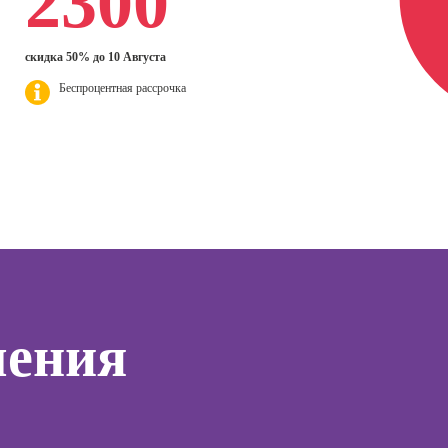
2300
нгу в
Профессия
эффек
ьных
Курсы HTML и CSS
Флорист-
комму
SMM-
для начинающих
дизайнер
скидка 50% до 10 Августа
ер)
Профе
Курсы Excel:
Беспроцентная рассрочка
Профессия 3Д-
Психол
сия
продвинутый
визуализатор
ист по
уровень
интерьера
Профе
нгу
Корпо
Курсы Power BI
Профессия
психол
Дизайнер
Курсы системного
анимационной
Профе
администратора
графики
Семей
(Моушн-
психол
Курсы ИИ-
дизайнер)
программирования
тинга
Профе
(вайб-кодинг)
Профессия
Игропр
о
Ландшафтный
Курсы нейросетей
чения
ию
Профес
дизайнер
для офиса
а
терапе
Профессия
о
Профе
Дизайнер
ой
Детски
сайтов на Tilda
зации