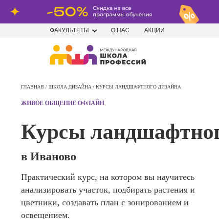
ФАКУЛЬТЕТЫ
О НАС
АКЦИИ
Профе
Школа маркетинга и рекламы
Профес
ГЛАВНАЯ /
ШКОЛА ДИЗАЙНА /
КУРСЫ ЛАНДШАФТНОГО ДИЗАЙНА
Школа дизайна
Специал
ЖИВОЕ ОБЩЕНИЕ ОФЛАЙН
поисков
Школа нейросетей и
оптими
Курсы ландшафтног
сайтов (
программирования
продви
сайтов)
Школа психологии
в Иваново
Профес
Интерне
Практический курс, на котором вы научитесь
Школа актерского мастерства
маркето
анализировать участок, подбирать растения и
Профес
Школа бизнеса и управления
цветники, создавать план с зонированием и
Менедж
освещением.