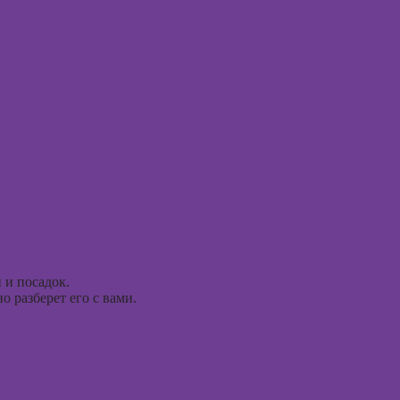
Курсы
Курсы 
анимации
консул
Курсы 3D-
Курсы
моделирования
эмоцио
интелл
Курсы 3D-
визуализации
Курсы
эриксо
Курсы 3DS MAX
гипноз
для дизайнеров
интерьера
Курсы
метафо
Курсы по
ассоци
монтажу в After
карт
Effects
Курсы 
 и посадок.
Курсы дизайна
 разберет его с вами.
интерфейсов
Курсы 
терапи
Курсы Autodesk
психол
AutoCAD
Курсы 
Курсы
нейроп