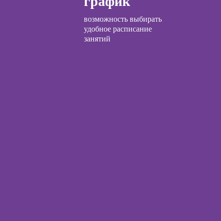
график
ческий
Курсы по
ЛП
возможность выбирать
открытию бизнеса
удобное расписание
с нуля
общения с
занятий
и
Курсы по
заработку на Ozon
и Wildberries для
ческой
предпринимателей
огии:
менные
Курсы риелтора
ды
Курсы менеджера
по работе с Авито
огического
ьтирования
ы
ческой