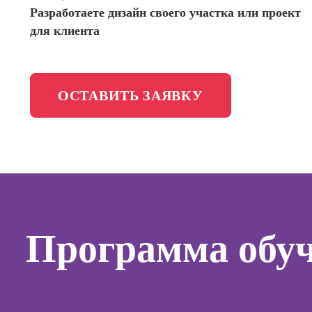
маркети
Фотошкола
Разработаете дизайн своего участка или проект
социал
для клиента
сетях (
менедж
Школа медиа
Профес
Школа рисования
Специал
ОСТАВИТЬ ЗАЯВКУ
таргети
Онлайн-обучение
Курсы
Курсы
копирай
Курсы п
Программа обу
создан
контент
Курсы п
поисков
оптими