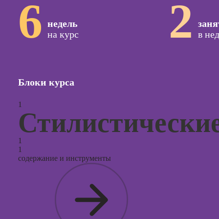
6
2
сайтов (
продви
недель
заня
сайтов)
на курс
в не
Курсы с
и прод
сайтов н
Курсы
Блоки курса
контекс
реклам
1
Стилистические
Курсы
продви
социал
1
сетях
1
содержание и инструменты
Курсы
таргети
реклам
Курсы
продюс
проекто