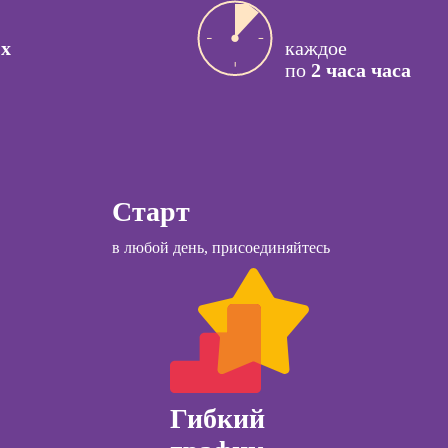
ссия КПТ-
рестораном
ог
их
каждое
ссия НЛП-
по
2 часа часа
лист
Курсы
Курсы менеджера
Wildberries
ы
Курсы менеджера
коучинга
Старт
Ozon
психологии
в любой день, присоединяйтесь
Курсы управления
ачинающих
отделом продаж
психологии
Курсы диспетчера-
ений
логиста
ны и
ны
Курсы продаж для
начинающих
детской
огии для
Гибкий
Курсы техник
лей
продаж