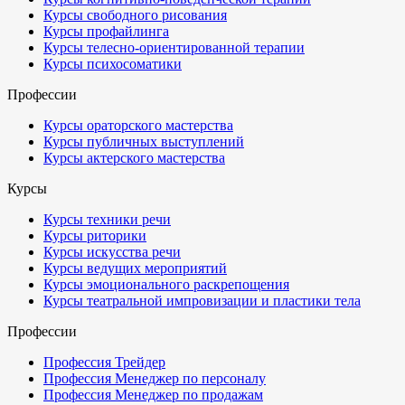
Курсы свободного рисования
Курсы профайлинга
Курсы телесно-ориентированной терапии
Курсы психосоматики
Профессии
Курсы ораторского мастерства
Курсы публичных выступлений
Курсы актерского мастерства
Курсы
Курсы техники речи
Курсы риторики
Курсы искусства речи
Курсы ведущих мероприятий
Курсы эмоционального раскрепощения
Курсы театральной импровизации и пластики тела
Профессии
Профессия Трейдер
Профессия Менеджер по персоналу
Профессия Менеджер по продажам