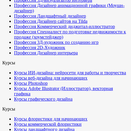
Профессия 3Д-визуализатор интерьера
Профессия Дизайнер анимационной графики (Моушн-
дизайнер)
Профессия Ландшафтный дизайнер
Профессия Дизайнер сайтов на Tilda
Профессия Коммерческий диджитал-иллюстратор
Профессия Специалист по подготовке недвижимости к
продаже (хоумстейджер)
Профессия 3Д-художник по созданию игр
Профессия 2D-Художник
Профессия Дизайнер интерьера
Курсы
Курсы ИИ-дизайна: нейросети для работы и творчества
Курсы веб-дизайна для начинающих
Курсы Photoshop
Курсы Adobe Illustrator (Иллюстратор), векторная
графика
Курсы графического дизайна
Курсы
Курсы флористики для начинающих
Курсы коммерческой флористики
Курсы ландшафтного дизайна