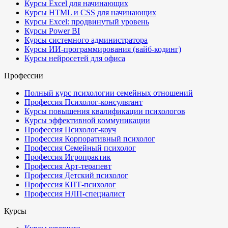
Курсы Excel для начинающих
Курсы HTML и CSS для начинающих
Курсы Excel: продвинутый уровень
Курсы Power BI
Курсы системного администратора
Курсы ИИ-программирования (вайб-кодинг)
Курсы нейросетей для офиса
Профессии
Полный курс психологии семейных отношений
Профессия Психолог-консультант
Курсы повышения квалификации психологов
Курсы эффективной коммуникации
Профессия Психолог-коуч
Профессия Корпоративный психолог
Профессия Семейный психолог
Профессия Игропрактик
Профессия Арт-терапевт
Профессия Детский психолог
Профессия КПТ-психолог
Профессия НЛП-специалист
Курсы