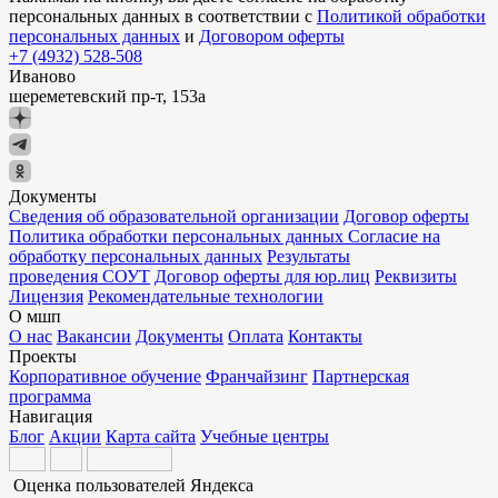
персональных данных в соответствии с
Политикой обработки
персональных данных
и
Договором оферты
+7 (4932) 528-508
Иваново
шереметевский пр-т, 153а
Документы
Сведения об образовательной организации
Договор оферты
Политика обработки персональных данных
Согласие на
обработку персональных данных
Результаты
проведения СОУТ
Договор оферты для юр.лиц
Реквизиты
Лицензия
Рекомендательные технологии
О мшп
О нас
Вакансии
Документы
Оплата
Контакты
Проекты
Корпоративное обучение
Франчайзинг
Партнерская
программа
Навигация
Блог
Акции
Карта сайта
Учебные центры
Оценка пользователей Яндекса