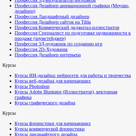
Профессия 3Д-визуализатор интерьера
Профессия Дизайнер анимационной графики (Моушн-
дизайнер)
Профессия Ландшафтный дизайнер
Профессия Дизайнер сайтов на Tilda
Профессия Коммерческий диджитал-иллюстратор
Профессия Специалист по подготовке недвижимости к
продаже (хоумстейджер)
Профессия 3Д-художник по созданию игр
Профессия 2D-Художник
Профессия Дизайнер интерьера
Курсы
Курсы ИИ-дизайна: нейросети для работы и творчества
Курсы веб-дизайна для начинающих
Курсы Photoshop
Курсы Adobe Illustrator (Иллюстратор), векторная
графика
Курсы графического дизайна
Курсы
Курсы флористики для начинающих
Курсы коммерческой флористики
Курсы ландшафтного дизайна