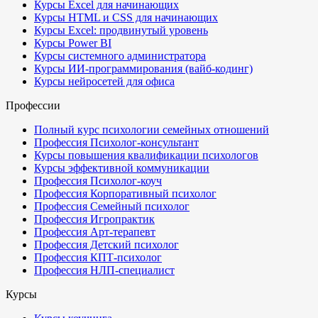
Курсы Excel для начинающих
Курсы HTML и CSS для начинающих
Курсы Excel: продвинутый уровень
Курсы Power BI
Курсы системного администратора
Курсы ИИ-программирования (вайб-кодинг)
Курсы нейросетей для офиса
Профессии
Полный курс психологии семейных отношений
Профессия Психолог-консультант
Курсы повышения квалификации психологов
Курсы эффективной коммуникации
Профессия Психолог-коуч
Профессия Корпоративный психолог
Профессия Семейный психолог
Профессия Игропрактик
Профессия Арт-терапевт
Профессия Детский психолог
Профессия КПТ-психолог
Профессия НЛП-специалист
Курсы